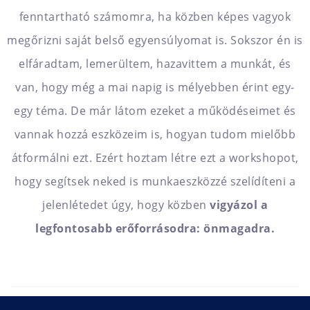
fenntartható számomra, ha közben képes vagyok
megőrizni saját belső egyensúlyomat is. Sokszor én is
elfáradtam, lemerültem, hazavittem a munkát, és
van, hogy még a mai napig is mélyebben érint egy-
egy téma. De már látom ezeket a működéseimet és
vannak hozzá eszközeim is, hogyan tudom mielőbb
átformálni ezt. Ezért hoztam létre ezt a workshopot,
hogy segítsek neked is munkaeszközzé szelídíteni a
jelenlétedet úgy, hogy közben
vigyázol a
legfontosabb erőforrásodra: önmagadra.