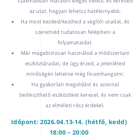
szakmádban maradni kiégés nélkül, és keresed
az utat, hogyan lehetsz hatékonyabb.
Ha most kezded/kezdted a segítői utadat, és
szeretnéd tudatosan felépíteni a
folyamataidat.
Már magabiztosan használod a módszertani
eszköztáradat, de úgy érzed, a jelenléted
minőségén lehetne még finomhangolni.
Ha gyakorlati megoldást és azonnal
beilleszthető eszközöket keresel, és nem csak
az elméleti rész érdekel.
Időpont: 2026.04.13-14. (hétfő, kedd)
18:00 – 20:00