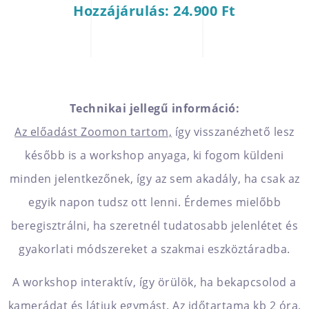
Hozzájárulás: 24.900 Ft
Technikai jellegű információ:
Az előadást Zoomon tartom,
így visszanézhető lesz
később is a workshop anyaga, ki fogom küldeni
minden jelentkezőnek, így az sem akadály, ha csak az
egyik napon tudsz ott lenni. Érdemes mielőbb
beregisztrálni, ha szeretnél tudatosabb jelenlétet és
gyakorlati módszereket a szakmai eszköztáradba.
A workshop interaktív, így örülök, ha bekapcsolod a
kamerádat és látjuk egymást. Az időtartama kb 2 óra,