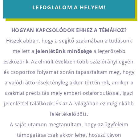
LEFOGLALOM A HELYEM!
HOGYAN KAPCSOLÓDOK EHHEZ A TÉMÁHOZ?
Hiszek abban, hogy a segítő szakmában a tudásunk
mellett a
jelenlétünk minősége
a legerősebb
eszközünk. Az elmúlt években több száz órányi egyéni
és csoportos folyamat során tapasztaltam meg, hogy
a valódi áttörések tényleg akkor történnek, amikor a
szakmai precizitás mély emberi odafordulással, igazi
jelenléttel találkozik. És az AI világában ez méginkább
felértékelődött.
A saját utamon megtanultam, hogy az ügyfeleim
támogatása csak akkor lehet hosszú távon