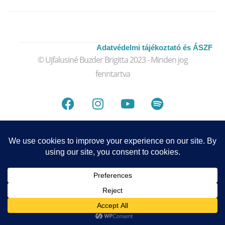
Adatvédelmi tájékoztató és
ÁSZF
© Ujfalusiné Buzder Brigitta 2023 - Minden jog
fenntartva